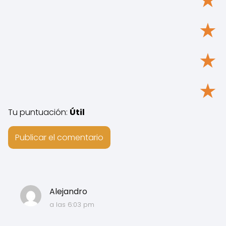
★
★
★
★
Tu puntuación:
Útil
Alejandro
a las 6:03 pm