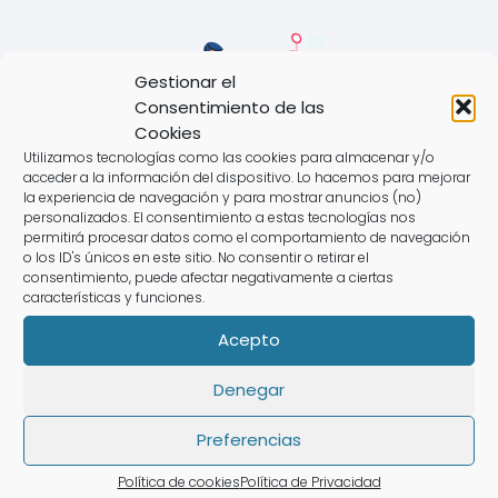
Gestionar el
Consentimiento de las
Cookies
Utilizamos tecnologías como las cookies para almacenar y/o
acceder a la información del dispositivo. Lo hacemos para mejorar
la experiencia de navegación y para mostrar anuncios (no)
personalizados. El consentimiento a estas tecnologías nos
permitirá procesar datos como el comportamiento de navegación
o los ID's únicos en este sitio. No consentir o retirar el
consentimiento, puede afectar negativamente a ciertas
características y funciones.
Acepto
Abogado Tarjeta Revolving en Sóller
Denegar
Preferencias
Deja una respuesta
Política de cookies
Política de Privacidad