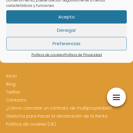
características y funciones.
Acepto
Denegar
Estás en:
Abogado en Carreño
Preferencias
Subir
Política de cookies
Política de Privacidad
Inicio
Blog
Tarifas
Contacto
¿Cómo cancelar un contrato de multipropiedad?
Gestoría para hacer la declaración de la Renta
Política de cookies (UE)