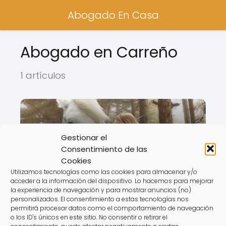
Abogado En Casa
Abogado en Carreño
1 artículos
Gestionar el
Consentimiento de las
Cookies
Utilizamos tecnologías como las cookies para almacenar y/o
acceder a la información del dispositivo. Lo hacemos para mejorar
la experiencia de navegación y para mostrar anuncios (no)
personalizados. El consentimiento a estas tecnologías nos
Abogado Ecuestre en Carreño
permitirá procesar datos como el comportamiento de navegación
o los ID's únicos en este sitio. No consentir o retirar el
consentimiento, puede afectar negativamente a ciertas