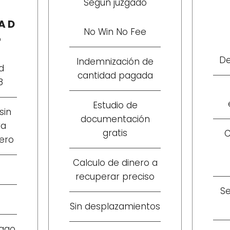
Según juzgado
DAD
No Win No Fee
o
De
Indemnización de
d
cantidad pagada
8
Estudio de
sin
documentación
ra
gratis
C
nero
Calculo de dinero a
recuperar preciso
S
Sin desplazamientos
pago