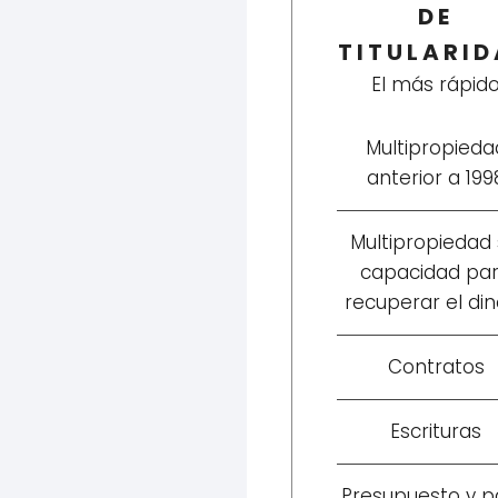
DE
TITULARI
El más rápid
Multipropieda
anterior a 199
Multipropiedad 
capacidad pa
recuperar el di
Contratos
Escrituras
Presupuesto y 