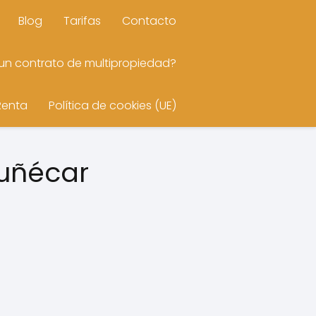
Blog
Tarifas
Contacto
n contrato de multipropiedad?
Renta
Política de cookies (UE)
muñécar