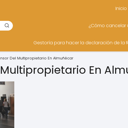
Inicio
¿Cómo cancelar u
Gestoría para hacer la declaración de la 
nsor Del Multipropietario En Almuñécar
 Multipropietario En Al