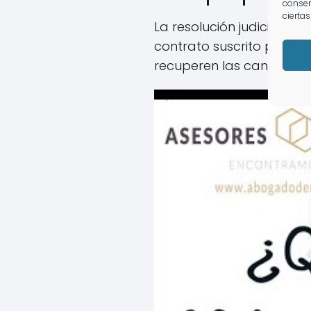
consen
ciertas
La resolución judicial d
contrato suscrito poster
recuperen las cantidades