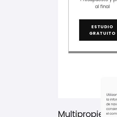
al final
ESTUDIO
GRATUITO
Utiliz
la inf
de nav
consen
Multipropieda
el com