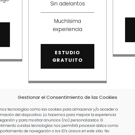
Sin adelantos
Muchísima
experiencia
ESTUDIO
GRATUITO
Gestionar el Consentimiento de las Cookies
amos tecnologías como las cookies para almacenar y/o acceder a
ormación del dispositivo. Lo hacemos para mejorar la experiencia
egación y para mostrar anuncios (no) personalizados. El
timiento a estas tecnologías nos permitirá procesar datos como
d: Contratos en Almuñécar
portamiento de navegación o los ID's únicos en este sitio. No