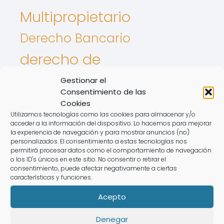
Multipropietario
Derecho Bancario
derecho de
aprovechamiento por
Gestionar el
Consentimiento de las
turno
Cookies
Utilizamos tecnologías como las cookies para almacenar y/o
Derecho De Los Animales
acceder a la información del dispositivo. Lo hacemos para mejorar
la experiencia de navegación y para mostrar anuncios (no)
personalizados. El consentimiento a estas tecnologías nos
Intereses De tarjetas
permitirá procesar datos como el comportamiento de navegación
o los ID's únicos en este sitio. No consentir o retirar el
Nulidad de contrato
consentimiento, puede afectar negativamente a ciertas
características y funciones.
registro de la propiedad
Acepto
Semana flotante
Revolving
Denegar