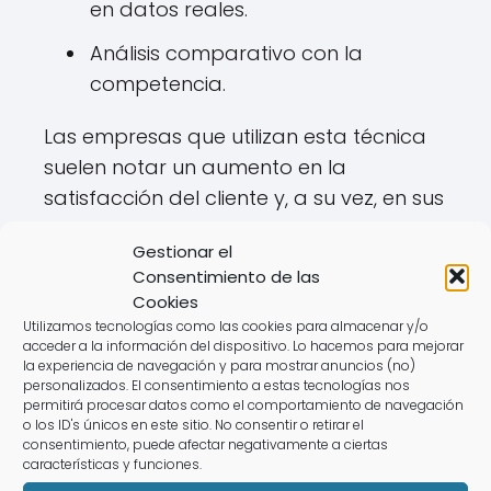
en datos reales.
Análisis comparativo con la
competencia.
Las empresas que utilizan esta técnica
suelen notar un aumento en la
satisfacción del cliente y, a su vez, en sus
ingresos. Al centrar sus esfuerzos en
Gestionar el
mejorar la experiencia del cliente, crean
Consentimiento de las
un impacto positivo en su reputación y
Cookies
credibilidad.
Utilizamos tecnologías como las cookies para almacenar y/o
acceder a la información del dispositivo. Lo hacemos para mejorar
la experiencia de navegación y para mostrar anuncios (no)
personalizados. El consentimiento a estas tecnologías nos
Preguntas relacionadas
permitirá procesar datos como el comportamiento de navegación
o los ID's únicos en este sitio. No consentir o retirar el
sobre el cliente misterioso
consentimiento, puede afectar negativamente a ciertas
características y funciones.