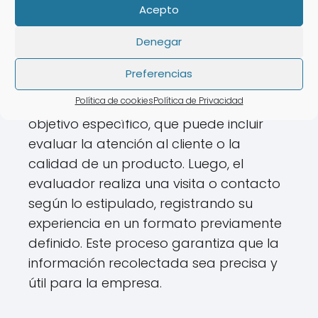
¿Cómo funciona un cliente
Acepto
misterioso?
Denegar
El funcionamiento de un cliente
Preferencias
misterioso implica seguir un proceso
Política de cookies
Política de Privacidad
estructurado. Primero, se le asigna un
objetivo específico, que puede incluir
evaluar la atención al cliente o la
calidad de un producto. Luego, el
evaluador realiza una visita o contacto
según lo estipulado, registrando su
experiencia en un formato previamente
definido. Este proceso garantiza que la
información recolectada sea precisa y
útil para la empresa.