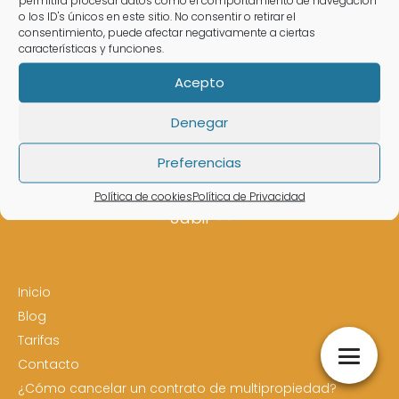
Abogado Ecuestre en
o los ID's únicos en este sitio. No consentir o retirar el
Rafelbuñol/Rafelbunyol
consentimiento, puede afectar negativamente a ciertas
características y funciones.
Acepto
Denegar
Preferencias
Estás en:
Abogado en Rafelbuñol/Rafelbunyol
Política de cookies
Política de Privacidad
Subir
Inicio
Blog
Tarifas
Contacto
¿Cómo cancelar un contrato de multipropiedad?