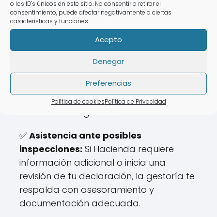
o los ID's únicos en este sitio. No consentir o retirar el
conceptos de manera eficiente.
consentimiento, puede afectar negativamente a ciertas
características y funciones.
✅
Ajuste de la base imponible:
Acepto
Calcular correctamente la
base
imponible
es clave para no pagar de
Denegar
más. Los expertos en fiscalidad se
Preferencias
aseguran de aplicar los tramos
adecuados y reducir el impacto fiscal
Política de cookies
Política de Privacidad
dentro de la legalidad.
✅
Asistencia ante posibles
inspecciones:
Si Hacienda requiere
información adicional o inicia una
revisión de tu declaración, la gestoría te
respalda con asesoramiento y
documentación adecuada.