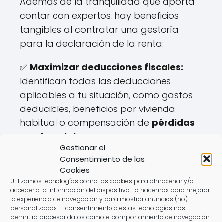
Además de la tranquilidad que aporta
contar con expertos, hay beneficios
tangibles al contratar una gestoría
para la declaración de la renta:
✅
Maximizar deducciones fiscales:
Identifican todas las deducciones
aplicables a tu situación, como gastos
deducibles, beneficios por vivienda
habitual o compensación de
pérdidas
patrimoniales
.
Gestionar el
Consentimiento de las
✅
Optimización de ingresos y
Cookies
tributación:
Si tienes
rendimientos de
Utilizamos tecnologías como las cookies para almacenar y/o
actividad económica
o ingresos por
acceder a la información del dispositivo. Lo hacemos para mejorar
la experiencia de navegación y para mostrar anuncios (no)
capital inmobiliario
, una gestoría te
personalizados. El consentimiento a estas tecnologías nos
asesora sobre cómo declarar estos
permitirá procesar datos como el comportamiento de navegación