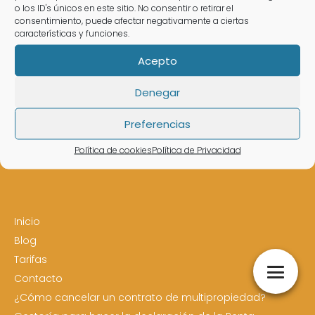
Margalida
o los ID's únicos en este sitio. No consentir o retirar el
consentimiento, puede afectar negativamente a ciertas
características y funciones.
Acepto
Denegar
Preferencias
Estás en:
Abogado en Santa Margalida
Política de cookies
Política de Privacidad
Subir
Inicio
Blog
Tarifas
Contacto
¿Cómo cancelar un contrato de multipropiedad?