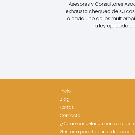
Asesores y Consultores Asoc
exhausto chequeo de su caso
a cada uno de los multiprop
la ley aplicada e
Inicio
Blog
Tarifas
Contacto
¿Cómo cancelar un contrato de m
Gestoría para hacer la declaració