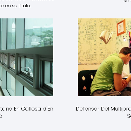
en 
e en su título.
tario En Callosa d'En
Defensor Del Multipro
à
S