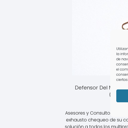
Utiliz
la inf
de nav
consen
el com
consen
ciertas
Defensor Del Multipro
(el)/Pi
Asesores y Consultores Asoc
exhausto chequeo de su c
solución a todos los multipr