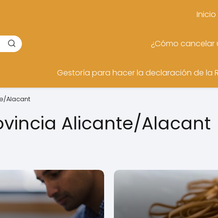
Inicio
¿Cómo cancelar u
Gestoría para hacer la declaración de la 
e/Alacant
vincia Alicante/Alacant