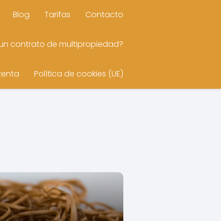
Blog
Tarifas
Contacto
n contrato de multipropiedad?
Renta
Política de cookies (UE)