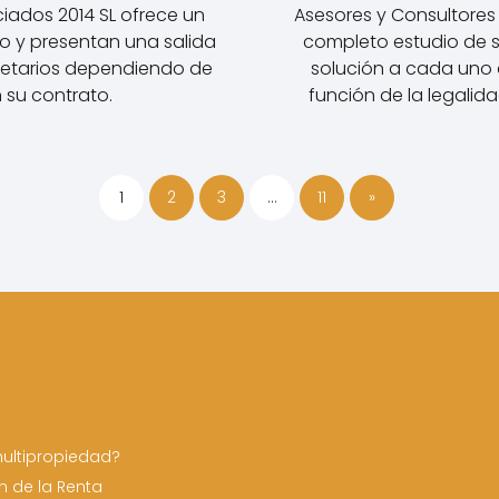
iados 2014 SL ofrece un
Asesores y Consultores
 y presentan una salida
completo estudio de 
ietarios dependiendo de
solución a cada uno d
n su contrato.
función de la legalid
1
2
3
…
11
»
ultipropiedad?
n de la Renta