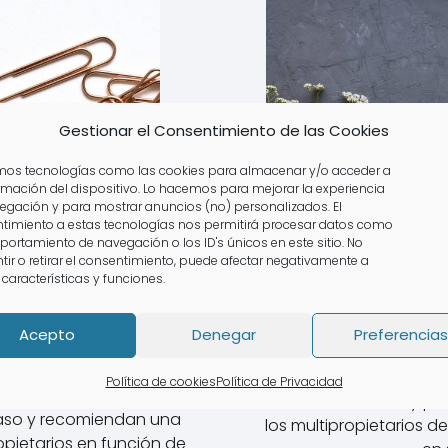
Gestionar el Consentimiento de las Cookies
amos tecnologías como las cookies para almacenar y/o acceder a
ormación del dispositivo. Lo hacemos para mejorar la experiencia
egación y para mostrar anuncios (no) personalizados. El
timiento a estas tecnologías nos permitirá procesar datos como
portamiento de navegación o los ID's únicos en este sitio. No
tir o retirar el consentimiento, puede afectar negativamente a
 características y funciones.
Defensor Del Mul
pietario En Pinós
noso
Acepto
Denegar
Preferencias
El letrado Álvaro Cab
Asesores y consultore
Política de cookies
Política de Privacidad
iados 2014 SL ofrece un
análisis de su caso y p
aso y recomiendan una
los multipropietarios d
opietarios en función de