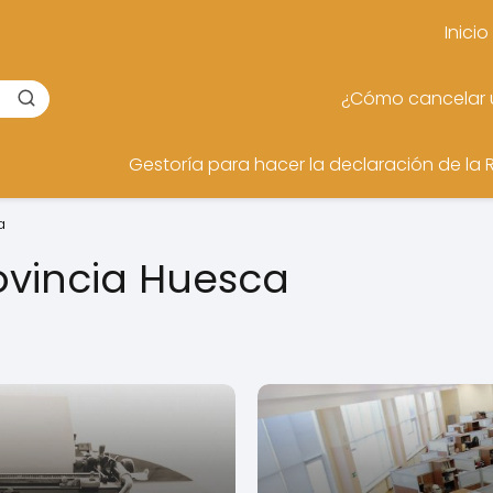
Inicio
¿Cómo cancelar u
Gestoría para hacer la declaración de la 
a
vincia Huesca