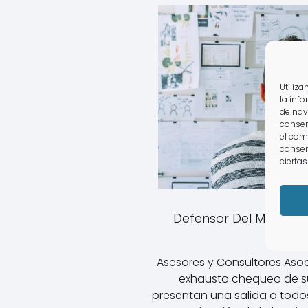
Utiliz
la inf
de nav
consen
el com
consen
ciertas
Defensor Del Multipro
Asesores y Consultores Asoc
exhausto chequeo de s
presentan una salida a todos