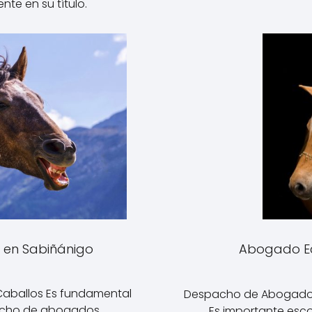
ente en su título.
 en Sabiñánigo
Abogado Ec
aballos Es fundamental
Despacho de Abogados
acho de abogados…
Es importante esc