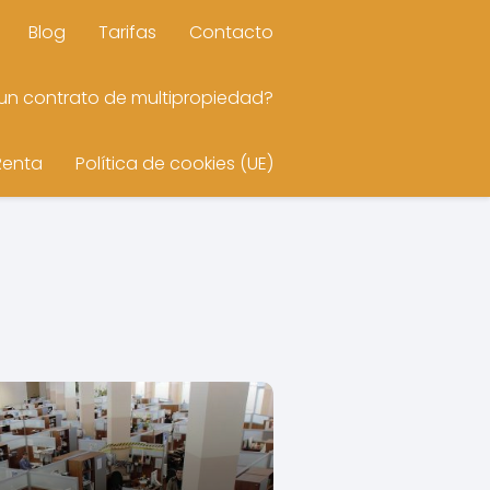
Blog
Tarifas
Contacto
n contrato de multipropiedad?
Renta
Política de cookies (UE)