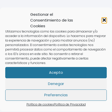
💻 Haz tu declaración de la renta en
Gestionar el
Azkoitia online o por teléfono 📅 Rápido,
Consentimiento de las
económico, fácil y sin errores. 🔹 ¡Empieza
Cookies
ahora!
Utilizamos tecnologías como las cookies para almacenar y/o
acceder a la información del dispositivo. Lo hacemos para mejorar
la experiencia de navegación y para mostrar anuncios (no)
personalizados. El consentimiento a estas tecnologías nos
permitirá procesar datos como el comportamiento de navegación
o los ID's únicos en este sitio. No consentir o retirar el
consentimiento, puede afectar negativamente a ciertas
características y funciones.
Acepto
Denegar
Preferencias
Política de cookies
Política de Privacidad