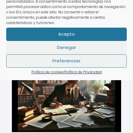
personalizados. El consentimiento a estas tecnologías nos
guía completa
permitirá procesar datos como el comportamiento de navegación
o los ID's únicos en este sitio. No consentir o retirar el
consentimiento, puede afectar negativamente a ciertas
La reclamación por vuelo cancelado es
características y funciones.
un proceso que puede resultar
Acepto
complicado…
Denegar
Preferencias
Política de cookies
Política de Privacidad