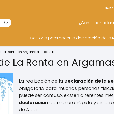
Inicio
¿Cómo cancelar u
Gestoría para hacer la declaración de la 
e La Renta en Argamasilla de Alba
de La Renta en Argamas
La realización de la
Declaración de la R
obligatorio para muchas personas físicas
puede ser confuso, existen diferentes m
declaración
de manera rápida y sin err
de Alba.