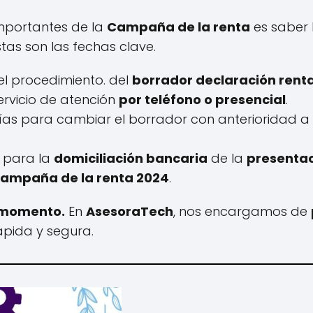
mportantes de la
Campaña de la renta
es saber 
Estas son las fechas clave.
el procedimiento. del
borrador declaración rent
 servicio de atención
por teléfono o presencial
.
días para cambiar el borrador con anterioridad a 
a para la
domiciliación bancaria
de la
presentac
 campaña de la renta 2024
.
o momento.
En
AsesoraTech
, nos encargamos de
pida y segura.