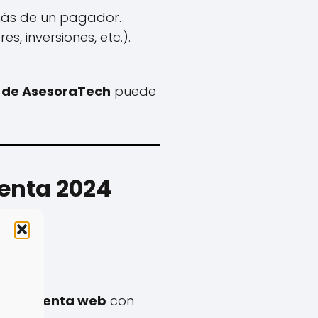
ás de un pagador.
s, inversiones, etc.).
 de AsesoraTech
puede
Renta 2024
ación renta web
con