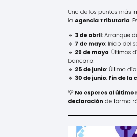
Uno de los puntos más i
la
Agencia Tributaria
. 
🔹
3 de abril
: Arranque d
🔹
7 de mayo
: Inicio del
🔹
29 de mayo
: Últimos 
bancaria.
🔹
25 de junio
: Último dí
🔹
30 de junio
:
Fin de la
💡
No esperes al últim
declaración
de forma rá