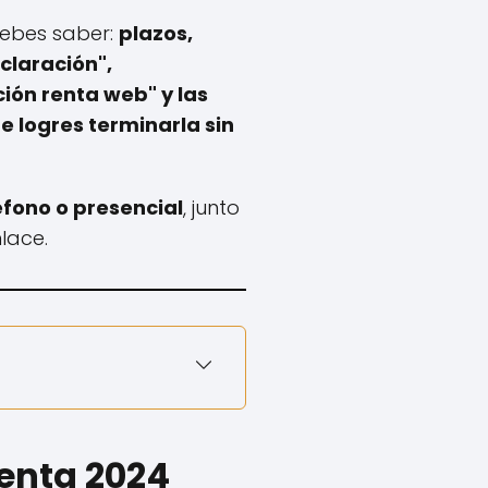
debes saber:
plazos,
claración",
ón renta web" y las
 logres terminarla sin
éfono o presencial
, junto
lace.
Renta 2024