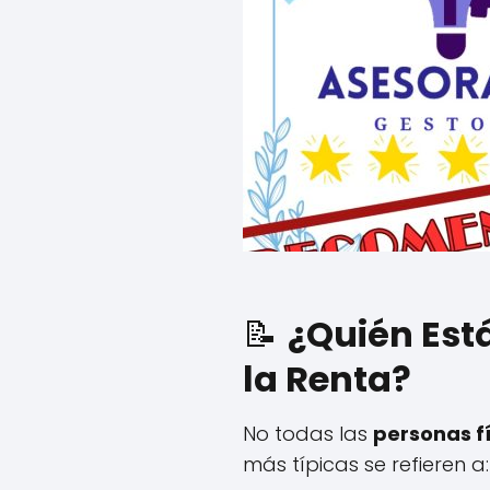
📝
¿Quién Est
la Renta?
No todas las
personas f
más típicas se refieren a: