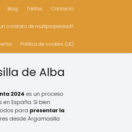
Blog
Tarifas
Contacto
n contrato de multipropiedad?
Renta
Política de cookies (UE)
illa de Alba
enta 2024
es un proceso
 en España. Si bien
étodos para
presentar la
ores desde Argamasilla