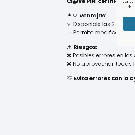
Cl@ve PIN
,
certificado d
consen
ciertas
👨‍💻
Ventajas:
✅ Disponible las 24 horas
✅ Permite modificar la
t
⚠️
Riesgos:
❌ Posibles errores en los 
❌ No aprovechar todas l
💡
Evita errores con la