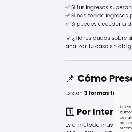
✅ Si tus ingresos supera
✅ Si has tenido ingresos
✅ Si puedes acceder a d
💡 ¿Tienes dudas sobre s
analizar tu caso sin oblig
📌
Cómo Prese
Existen
3 formas fundam
Utiliz
1️⃣
Por Internet
la inf
de nav
consen
Es el método más ágil. T
el com