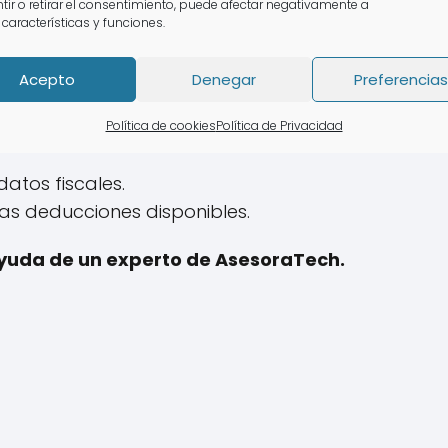
igital o "número de referencia".
tir o retirar el consentimiento, puede afectar negativamente a
 características y funciones.
.
Acepto
Denegar
Preferencias
ramitación borrador declaración renta
antes de 
Política de cookies
Política de Privacidad
datos fiscales.
as deducciones disponibles.
 ayuda de un experto de AsesoraTech.