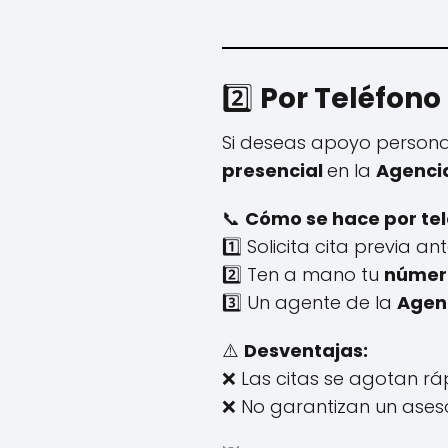
2️⃣
Por Teléfono
Si deseas apoyo personal
presencial
en la
Agencia
📞
Cómo se hace por tel
1️⃣ Solicita cita previa an
2️⃣ Ten a mano tu
número
3️⃣ Un agente de la
Agenc
⚠️
Desventajas:
❌ Las citas se agotan rá
❌ No garantizan un ases