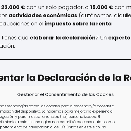
n
22.000 €
con un solo pagador, o
15.000 €
con m
 por
actividades económicas
(autónomos, alquilere
educciones en el
impuesto sobre la renta
.
i tienes que
elaborar la declaración
? Un
experto
ación.
ntar la Declaración de la 
entales
de entregar la declaración:
Gestionar el Consentimiento de las Cookies
amos tecnologías como las cookies para almacenar y/o acceder a
 con Renta Web
ormación del dispositivo. Lo hacemos para mejorar la experiencia
egación y para mostrar anuncios (no) personalizados. El
timiento a estas tecnologías nos permitirá procesar datos como
ienes la opción de consultar a tu
borrador declar
portamiento de navegación o los ID's únicos en este sitio. No