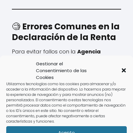
🧐
Errores Comunes en la
Declaración de la Renta
Para evitar fallos con la
Agencia
Tributaria
, ten en cuenta estos errores:
Gestionar el
Consentimiento de las
❌
No revisar el "borrador declaración
Cookies
renta web".
Utilizamos tecnologías como las cookies para almacenar y/o
acceder a la información del dispositivo. Lo hacemos para mejorar
❌
No incluir ingresos de actividades
la experiencia de navegación y para mostrar anuncios (no)
económicas.
personalizados. El consentimiento a estas tecnologías nos
permitirá procesar datos como el comportamiento de navegación
❌
Olvidar deducciones en el impuesto
o los ID's únicos en este sitio. No consentir o retirar el
sobre la renta.
consentimiento, puede afectar negativamente a ciertas
características y funciones.
❌
Presentarla fuera de plazo, lo que
puede generar sanciones.
Acepto