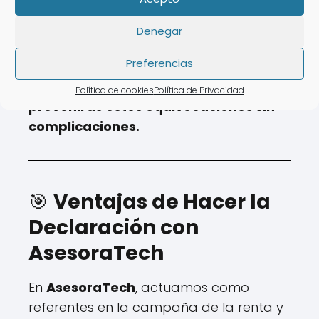
Denegar
💡
Con un experto de AsesoraTech,
evitarás estos errores fácilmente.
Preferencias
Con un profesional de AsesoraTech,
Política de cookies
Política de Privacidad
prevenirás estos equivocaciones sin
complicaciones.
🎯
Ventajas de Hacer la
Declaración con
AsesoraTech
En
AsesoraTech
, actuamos como
referentes en la campaña de la renta y