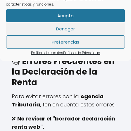
características y funciones.
💡 Con
AsesoraTech
puedes presentar
Acepto
tu declaración sin desplazarte de
tu
Denegar
residencia.
Preferencias
Política de cookies
Política de Privacidad
🧐
Errores Frecuentes en
la Declaración de la
Renta
Para evitar errores con la
Agencia
Tributaria
, ten en cuenta estos errores:
❌
No revisar el "borrador declaración
renta web".