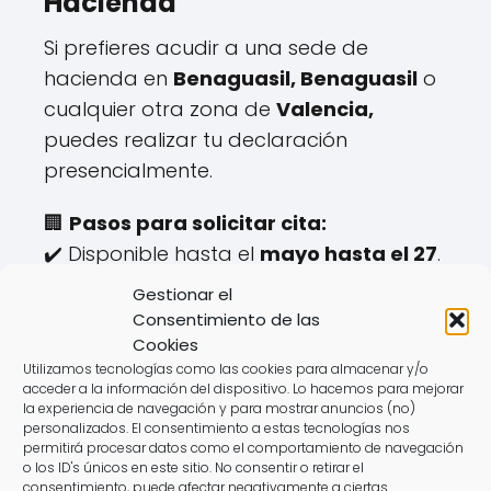
Hacienda
Si prefieres acudir a una sede de
hacienda en
Benaguasil, Benaguasil
o
cualquier otra zona de
Valencia,
puedes realizar tu declaración
presencialmente.
🏢
Pasos para solicitar cita:
✔️ Disponible hasta el
mayo hasta el 27
.
✔️ Se gestiona a través de la web o
Gestionar el
teléfono de la
Agencia Tributaria
.
Consentimiento de las
✔️ Requiere aportar documentación
Cookies
Utilizamos tecnologías como las cookies para almacenar y/o
específica.
acceder a la información del dispositivo. Lo hacemos para mejorar
la experiencia de navegación y para mostrar anuncios (no)
⚠️
Desventajas:
personalizados. El consentimiento a estas tecnologías nos
permitirá procesar datos como el comportamiento de navegación
❌ Horarios limitados.
o los ID's únicos en este sitio. No consentir o retirar el
❌ Tiempo de espera elevado.
consentimiento, puede afectar negativamente a ciertas