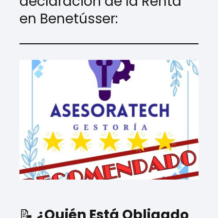
declaración de la Renta
en Benetússer:
📝
¿Quién Está Obligado