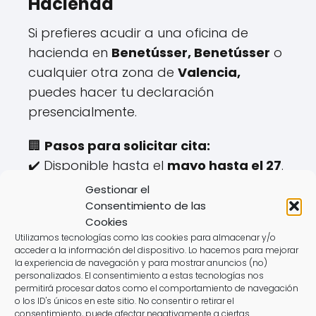
Hacienda
Si prefieres acudir a una oficina de
hacienda en
Benetússer, Benetússer
o
cualquier otra zona de
Valencia,
puedes hacer tu declaración
presencialmente.
🏢
Pasos para solicitar cita:
✔️ Disponible hasta el
mayo hasta el 27
.
✔️ Se gestiona a través de la web o
Gestionar el
teléfono de la
Agencia Tributaria
.
Consentimiento de las
Cookies
✔️ Requiere aportar documentación
Utilizamos tecnologías como las cookies para almacenar y/o
específica.
acceder a la información del dispositivo. Lo hacemos para mejorar
la experiencia de navegación y para mostrar anuncios (no)
personalizados. El consentimiento a estas tecnologías nos
⚠️
Desventajas:
permitirá procesar datos como el comportamiento de navegación
❌ Horarios limitados.
o los ID's únicos en este sitio. No consentir o retirar el
consentimiento, puede afectar negativamente a ciertas