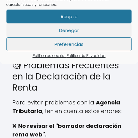
❌ Tiempo de espera elevado.
características y funciones.
💡 Con
AsesoraTech
puedes presentar
Acepto
tu declaración de la renta sin salir de
Denegar
casa.
Preferencias
Política de cookies
Política de Privacidad
🧐 Problemas Frecuentes
en la Declaración de la
Renta
Para evitar problemas con la
Agencia
Tributaria
, ten en cuenta estos errores:
❌
No revisar el "borrador declaración
renta web".