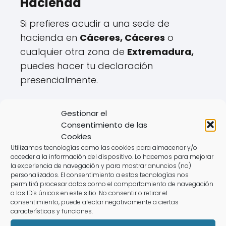
Hacienda
Si prefieres acudir a una sede de
hacienda en
Cáceres, Cáceres
o
cualquier otra zona de
Extremadura,
puedes hacer tu declaración
presencialmente.
🏢
Pasos para solicitar cita:
Gestionar el
✔️ Disponible hasta el
mayo hasta el 27
.
Consentimiento de las
✔️ Se gestiona a través de la web o
Cookies
teléfono de la
Agencia Tributaria
.
Utilizamos tecnologías como las cookies para almacenar y/o
acceder a la información del dispositivo. Lo hacemos para mejorar
✔️ Requiere aportar documentación
la experiencia de navegación y para mostrar anuncios (no)
específica.
personalizados. El consentimiento a estas tecnologías nos
permitirá procesar datos como el comportamiento de navegación
o los ID's únicos en este sitio. No consentir o retirar el
⚠️
Desventajas:
consentimiento, puede afectar negativamente a ciertas
características y funciones.
❌ Horarios limitados.