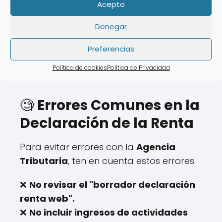
❌ Tiempo de espera elevado.
Acepto
💡 Con
AsesoraTech
tienes la opción de
Denegar
realizar tu declaración de la renta sin
Preferencias
salir de
casa.
Política de cookies
Política de Privacidad
🧐
Errores Comunes en la
Declaración de la Renta
Para evitar errores con la
Agencia
Tributaria
, ten en cuenta estos errores:
❌
No revisar el "borrador declaración
renta web".
❌
No incluir ingresos de actividades