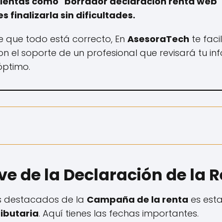
mientas como "borrador declaración renta web"
 finalizarla sin dificultades.
de que todo está correcto, En
AsesoraTech
te faci
con el soporte de un profesional que revisará tu i
óptimo.
e de la Declaración de la 
s destacados de la
Campaña de la renta
es esta
ibutaria
. Aquí tienes las fechas importantes.