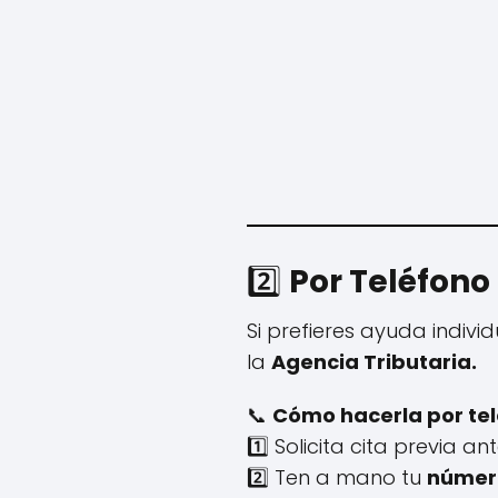
2️⃣
Por Teléfono
Si prefieres ayuda indivi
la
Agencia Tributaria.
📞
Cómo hacerla por tel
1️⃣ Solicita cita previa an
2️⃣ Ten a mano tu
número