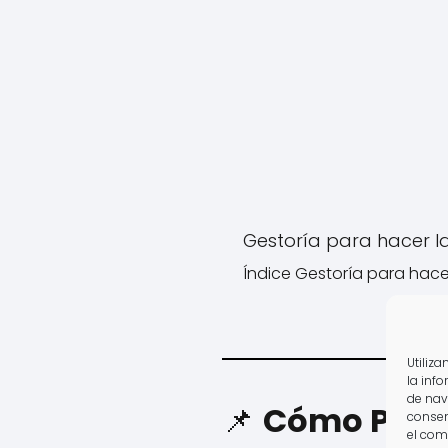
Gestoría para hacer l
Índice Gestoría para hacer
Utiliz
la inf
de nav
📌
Cómo Prese
consen
el com