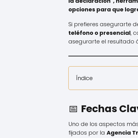
la declaración", herra
opciones para que logres
Si prefieres asegurarte 
teléfono o presencial
, 
asegurarte el resultado 
Índice
📅
Fechas Clav
Uno de los aspectos má
fijados por la
Agencia Tr