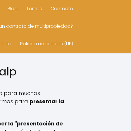
Blog
Tarifas
Contacto
n contrato de multipropiedad?
Renta
Política de cookies (UE)
Calp
io para muchas
 formas para
presentar la
er la "presentación de