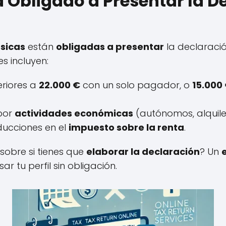
á Obligado a Presentar la D
ísicas
están
obligadas a presentar
la declaració
s incluyen:
eriores a
22.000 €
con un solo pagador, o
15.000
 por
actividades económicas
(autónomos, alquilere
ducciones en el
impuesto sobre la renta
.
sobre si tienes que
elaborar la declaración
? Un
ar tu perfil sin obligación.