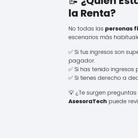
📝
¿Quién Est
la Renta?
No todas las
personas f
escenarios más habituale
✅ Si tus ingresos son sup
pagador.
✅ Si has tenido ingresos
✅ Si tienes derecho a de
💡 ¿Te surgen preguntas 
AsesoraTech
puede revis