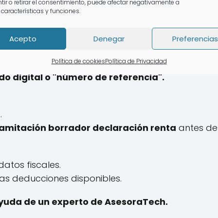
tir o retirar el consentimiento, puede afectar negativamente a
alizar la declaración:
 características y funciones.
 con Renta Web
Acepto
Denegar
Preferencias
Política de cookies
Política de Privacidad
pidez. Tienes la opción de ingresar a tu
borrador
ado digital o "número de referencia".
.
ramitación borrador declaración renta
antes de 
datos fiscales.
as deducciones disponibles.
 ayuda de un experto de AsesoraTech.