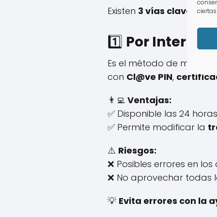
consen
Existen
3 vías clave
de re
ciertas
1️⃣
Por Internet
Es el método de mayor ra
con
Cl@ve PIN
,
certific
👨‍💻
Ventajas:
✅ Disponible las 24 horas
✅ Permite modificar la
t
⚠️
Riesgos:
❌ Posibles errores en los 
❌ No aprovechar todas l
💡
Evita errores con la