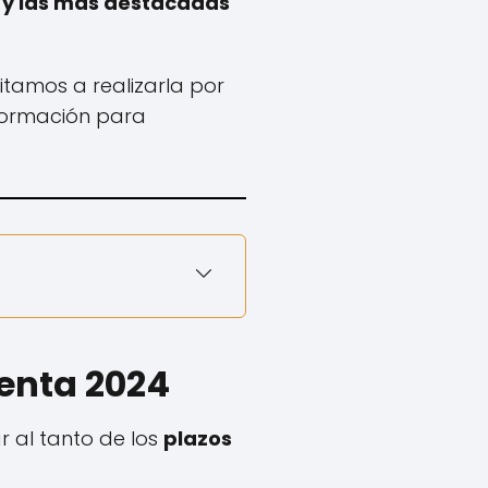
 y las más destacadas
litamos a realizarla por
nformación para
Renta 2024
r al tanto de los
plazos