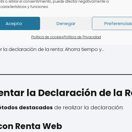
tir o retirar el consentimiento, puede afectar negativamente a
 características y funciones.
Acepto
Denegar
Preferencias
Política de cookies
Política de Privacidad
 declaración de la Renta Crevillent
 la declaración de la renta: Ahorra tiempo y…
ntar la Declaración de la 
étodos destacados
de realizar la declaración:
 con Renta Web