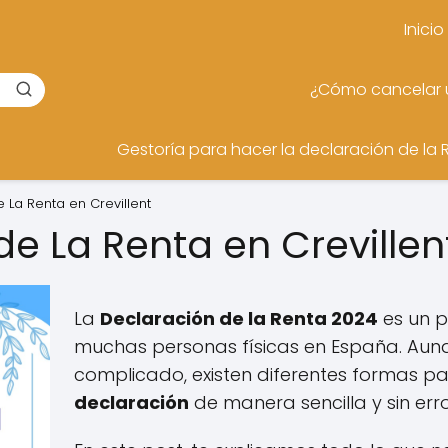
Inicio
¿Cómo cancelar u
Gestoría para hacer la declaración de la 
 La Renta en Crevillent
de La Renta en Creville
La
Declaración de la Renta 2024
es un p
muchas personas físicas en España. Au
complicado, existen diferentes formas p
declaración
de manera sencilla y sin erro