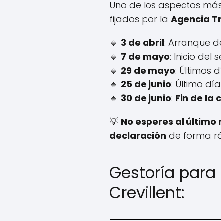
Uno de los aspectos má
fijados por la
Agencia Tr
🔹
3 de abril
: Arranque de
🔹
7 de mayo
: Inicio del
🔹
29 de mayo
: Últimos 
🔹
25 de junio
: Último dí
🔹
30 de junio
:
Fin de la
💡
No esperes al últim
declaración
de forma rá
Gestoría para 
Crevillent: