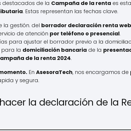
s destacados de la
Campaña de la renta
es esta
ibutaria
. Estas representan las fechas clave.
 la gestión. del
borrador declaración renta we
 servicio de atención
por teléfono o presencial
.
días para ajustar el borrador previo a la domicilia
a para la
domiciliación bancaria
de la
presentac
 campaña de la renta 2024
.
o momento.
En
AsesoraTech
, nos encargamos de
pida y segura.
hacer la declaración de la R