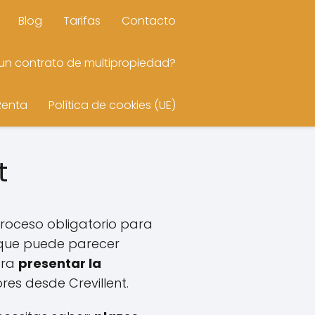
Blog
Tarifas
Contacto
n contrato de multipropiedad?
Renta
Política de cookies (UE)
nt
roceso obligatorio para
nque puede parecer
ara
presentar la
res desde Crevillent.