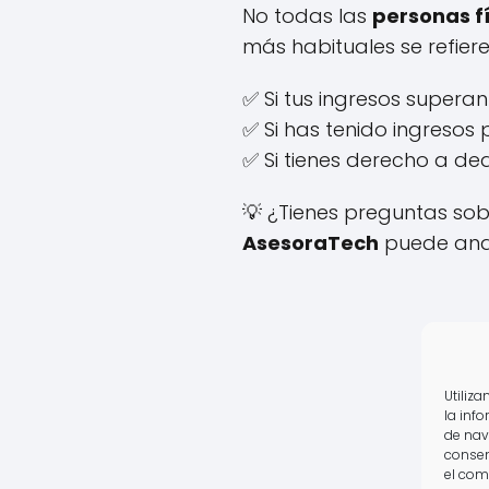
No todas las
personas f
más habituales se refiere
✅ Si tus ingresos supera
✅ Si has tenido ingresos
✅ Si tienes derecho a de
💡 ¿Tienes preguntas sob
AsesoraTech
puede anali
Utiliz
la inf
de nav
consen
el com