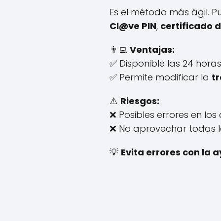
Es el método más ágil. P
Cl@ve PIN
,
certificado d
👨‍💻
Ventajas:
✅ Disponible las 24 horas
✅ Permite modificar la
t
⚠️
Riesgos:
❌ Posibles errores en los 
❌ No aprovechar todas l
💡
Evita errores con la