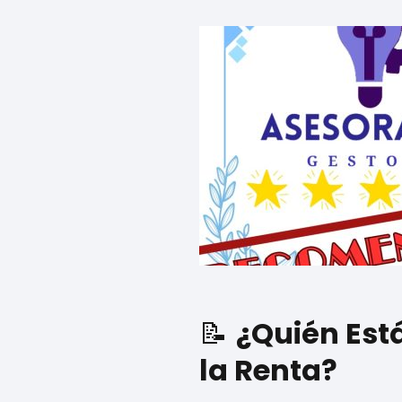
📝
¿Quién Est
la Renta?