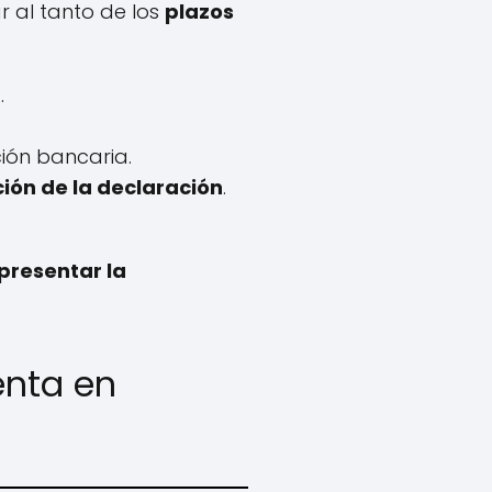
r al tanto de los
plazos
b
.
ción bancaria.
ión de la declaración
.
presentar la
enta en