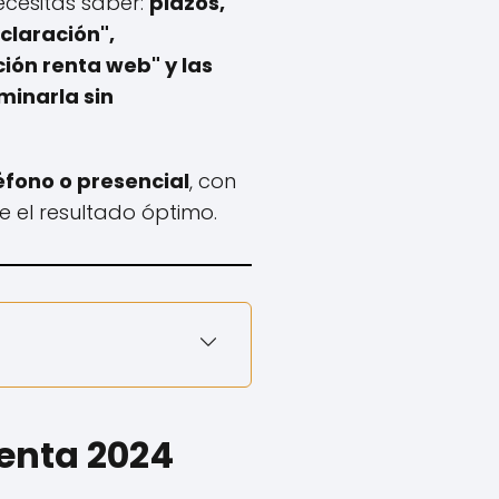
ecesitas saber:
plazos,
claración",
ón renta web" y las
minarla sin
éfono o presencial
, con
 el resultado óptimo.
Renta 2024