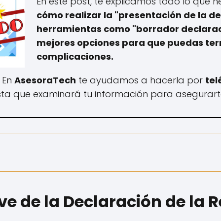
En este post, te explicamos todo lo que n
cómo realizar la "presentación de la de
herramientas como "borrador declaraci
mejores opciones para que puedas ter
complicaciones.
, En
AsesoraTech
te ayudamos a hacerla por
tel
sta que examinará tu información para asegurarte
e de la Declaración de la 