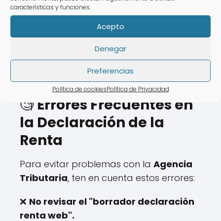
❌ Horarios limitados.
características y funciones.
❌ Tiempo de espera elevado.
Acepto
💡 Con
AsesoraTech
puedes realizar tu
Denegar
declaración sin salir de
casa.
Preferencias
Política de cookies
Política de Privacidad
🧐
Errores Frecuentes en
la Declaración de la
Renta
Para evitar problemas con la
Agencia
Tributaria
, ten en cuenta estos errores:
❌
No revisar el "borrador declaración
renta web".