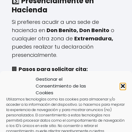
3️⃣
Presencialmente en
Hacienda
Si prefieres acudir a una sede de
hacienda en
Don Benito, Don Benito
o
cualquier otra zona de
Extremadura,
puedes realizar tu declaración
presencialmente.
🏢
Pasos para solicitar cita:
✔️ Disponible hasta el
mayo hasta el 27
.
Gestionar el
✔️ Se gestiona a través de la web o
Consentimiento de las
Cookies
teléfono de la
Agencia Tributaria
.
Utilizamos tecnologías como las cookies para almacenar y/o
✔️ Requiere aportar documentación
acceder a la información del dispositivo. Lo hacemos para mejorar
específica.
la experiencia de navegación y para mostrar anuncios (no)
personalizados. El consentimiento a estas tecnologías nos
permitirá procesar datos como el comportamiento de navegación
⚠️
Desventajas:
o los ID's únicos en este sitio. No consentir o retirar el
consentimiento, puede afectar negativamente a ciertas