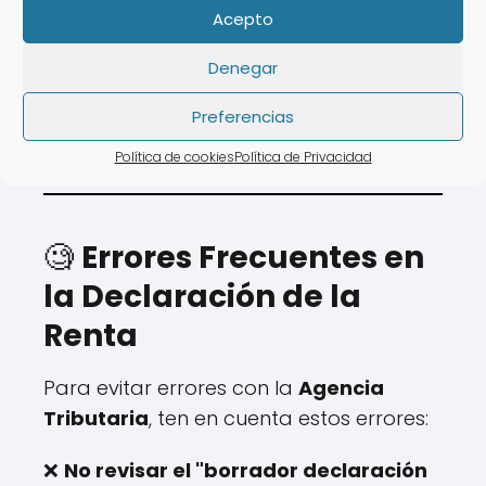
Acepto
❌ Horarios limitados.
❌ Tiempo de espera elevado.
Denegar
💡 Con
AsesoraTech
es posible hacer tu
Preferencias
declaración sin desplazarte de
casa.
Política de cookies
Política de Privacidad
🧐
Errores Frecuentes en
la Declaración de la
Renta
Para evitar errores con la
Agencia
Tributaria
, ten en cuenta estos errores:
❌
No revisar el "borrador declaración