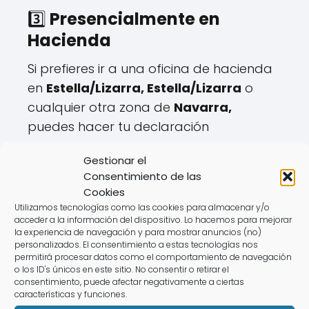
3️⃣
Presencialmente en
Hacienda
Si prefieres ir a una oficina de hacienda
en
Estella/Lizarra, Estella/Lizarra
o
cualquier otra zona de
Navarra,
puedes hacer tu declaración
presencialmente.
Gestionar el
Consentimiento de las
🏢
Pasos para solicitar cita:
Cookies
✔️ Disponible hasta el
mayo hasta el 27
.
Utilizamos tecnologías como las cookies para almacenar y/o
✔️ Se gestiona a través de la web o
acceder a la información del dispositivo. Lo hacemos para mejorar
la experiencia de navegación y para mostrar anuncios (no)
teléfono de la
Agencia Tributaria
.
personalizados. El consentimiento a estas tecnologías nos
✔️ Requiere aportar documentación
permitirá procesar datos como el comportamiento de navegación
o los ID's únicos en este sitio. No consentir o retirar el
específica.
consentimiento, puede afectar negativamente a ciertas
características y funciones.
⚠️
Desventajas: