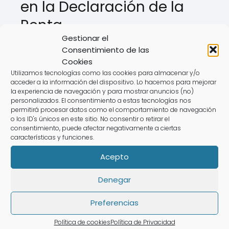
en la Declaración de la
Renta
Gestionar el
Para evitar problemas con la
Agencia
Consentimiento de las
Cookies
Tributaria
, ten en cuenta estos errores:
Utilizamos tecnologías como las cookies para almacenar y/o
acceder a la información del dispositivo. Lo hacemos para mejorar
❌
No revisar el "borrador declaración
la experiencia de navegación y para mostrar anuncios (no)
personalizados. El consentimiento a estas tecnologías nos
renta web".
permitirá procesar datos como el comportamiento de navegación
❌
No incluir ingresos de actividades
o los ID's únicos en este sitio. No consentir o retirar el
consentimiento, puede afectar negativamente a ciertas
económicas.
características y funciones.
❌
Olvidar deducciones en el impuesto
Acepto
sobre la renta.
❌
Presentarla fuera de plazo, lo que
Denegar
puede generar sanciones.
Preferencias
💡
Con un experto de AsesoraTech,
Política de cookies
Política de Privacidad
evitarás estos errores fácilmente.