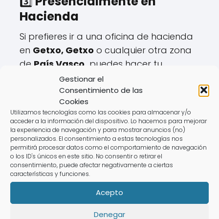
3️⃣
Presencialmente en
Hacienda
Si prefieres ir a una oficina de hacienda
en
Getxo, Getxo
o cualquier otra zona
de
País Vasco,
puedes hacer tu
declaración presencialmente.
Gestionar el
Consentimiento de las
🏢
Pasos para solicitar cita:
Cookies
Utilizamos tecnologías como las cookies para almacenar y/o
✔️ Disponible hasta el
mayo hasta el 27
.
acceder a la información del dispositivo. Lo hacemos para mejorar
✔️ Se gestiona a través de la web o
la experiencia de navegación y para mostrar anuncios (no)
personalizados. El consentimiento a estas tecnologías nos
teléfono de la
Agencia Tributaria
.
permitirá procesar datos como el comportamiento de navegación
✔️ Requiere aportar documentación
o los ID's únicos en este sitio. No consentir o retirar el
consentimiento, puede afectar negativamente a ciertas
específica.
características y funciones.
⚠️
Desventajas:
Acepto
❌ Horarios limitados.
Denegar