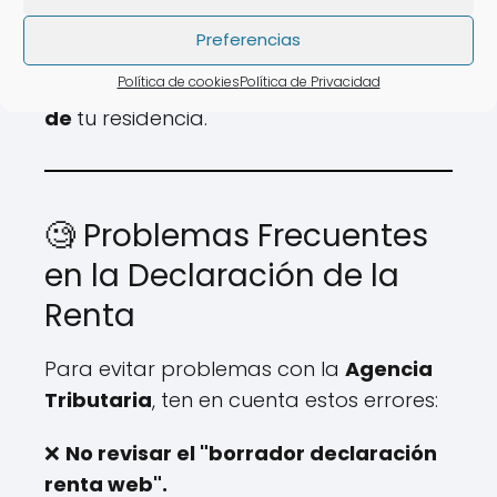
❌ Tiempo de espera elevado.
Preferencias
💡 Con
AsesoraTech
es posible
Política de cookies
Política de Privacidad
presentar tu declaración sin moverte
de
tu residencia.
🧐 Problemas Frecuentes
en la Declaración de la
Renta
Para evitar problemas con la
Agencia
Tributaria
, ten en cuenta estos errores:
❌
No revisar el "borrador declaración
renta web".