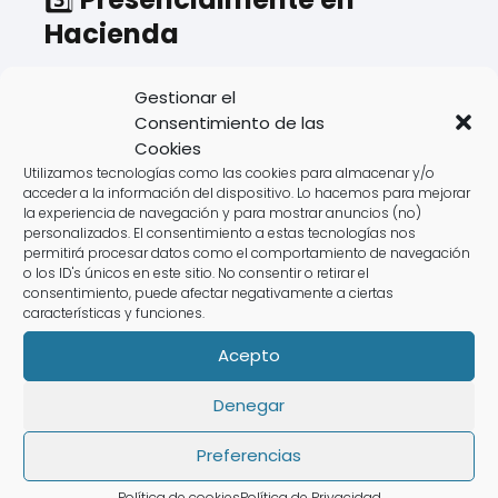
Hacienda
Si prefieres acudir a una oficina de
Gestionar el
hacienda en
Guarda (A), Guarda (A)
o
Consentimiento de las
cualquier otra zona de
Galicia,
puedes
Cookies
hacer tu declaración presencialmente.
Utilizamos tecnologías como las cookies para almacenar y/o
acceder a la información del dispositivo. Lo hacemos para mejorar
la experiencia de navegación y para mostrar anuncios (no)
🏢
Pasos para solicitar cita:
personalizados. El consentimiento a estas tecnologías nos
permitirá procesar datos como el comportamiento de navegación
✔️ Disponible hasta el
mayo hasta el 27
.
o los ID's únicos en este sitio. No consentir o retirar el
✔️ Se gestiona a través de la web o
consentimiento, puede afectar negativamente a ciertas
características y funciones.
teléfono de la
Agencia Tributaria
.
✔️ Requiere aportar documentación
Acepto
específica.
Denegar
⚠️
Desventajas:
Preferencias
❌ Horarios limitados.
❌ Tiempo de espera elevado.
Política de cookies
Política de Privacidad