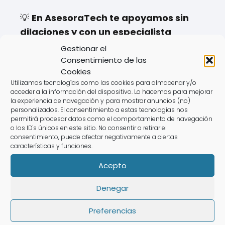
💡
En AsesoraTech te apoyamos sin
dilaciones y con un especialista
exclusivo
. Agenda una solicitud de
Gestionar el
llamada para presentar la declaración
Consentimiento de las
Cookies
de la renta:
Utilizamos tecnologías como las cookies para almacenar y/o
acceder a la información del dispositivo. Lo hacemos para mejorar
la experiencia de navegación y para mostrar anuncios (no)
personalizados. El consentimiento a estas tecnologías nos
permitirá procesar datos como el comportamiento de navegación
o los ID's únicos en este sitio. No consentir o retirar el
consentimiento, puede afectar negativamente a ciertas
características y funciones.
Acepto
Denegar
Preferencias