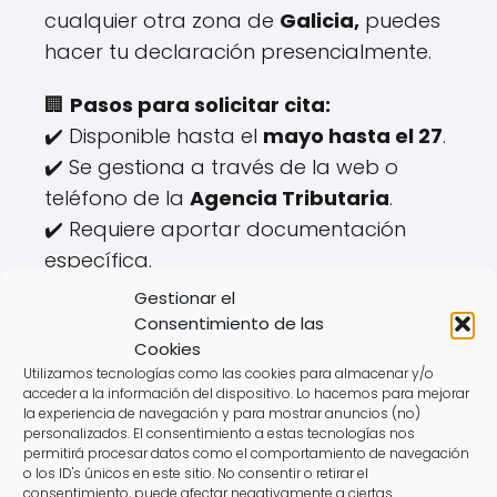
cualquier otra zona de
Galicia,
puedes
hacer tu declaración presencialmente.
🏢
Pasos para solicitar cita:
✔️ Disponible hasta el
mayo hasta el 27
.
✔️ Se gestiona a través de la web o
teléfono de la
Agencia Tributaria
.
✔️ Requiere aportar documentación
específica.
Gestionar el
⚠️
Desventajas:
Consentimiento de las
❌ Horarios limitados.
Cookies
❌ Tiempo de espera elevado.
Utilizamos tecnologías como las cookies para almacenar y/o
acceder a la información del dispositivo. Lo hacemos para mejorar
la experiencia de navegación y para mostrar anuncios (no)
💡 Con
AsesoraTech
puedes elaborar
personalizados. El consentimiento a estas tecnologías nos
permitirá procesar datos como el comportamiento de navegación
tu declaración de la renta sin moverte
o los ID's únicos en este sitio. No consentir o retirar el
de
casa.
consentimiento, puede afectar negativamente a ciertas