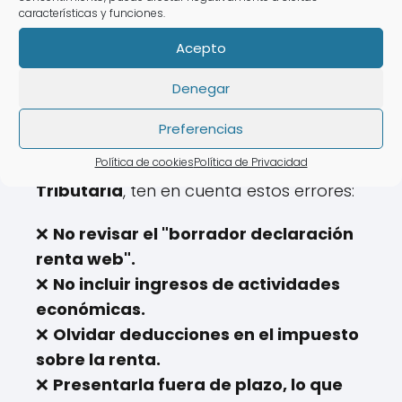
características y funciones.
Acepto
🧐
Errores Comunes en la
Denegar
Declaración de la Renta
Preferencias
Política de cookies
Política de Privacidad
Para evitar problemas con la
Agencia
Tributaria
, ten en cuenta estos errores:
❌
No revisar el "borrador declaración
renta web".
❌
No incluir ingresos de actividades
económicas.
❌
Olvidar deducciones en el impuesto
sobre la renta.
❌
Presentarla fuera de plazo, lo que