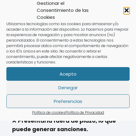
Gestionar el
🧐 Problemas Frecuentes
Consentimiento de las
Cookies
en la Declaración de la
Utilizamos tecnologías como las cookies para almacenar y/o
Renta
acceder a la información del dispositivo. Lo hacemos para mejorar
la experiencia de navegación y para mostrar anuncios (no)
personalizados. El consentimiento a estas tecnologías nos
Para evitar problemas con la
Agencia
permitirá procesar datos como el comportamiento de navegación
o los ID's únicos en este sitio. No consentir o retirar el
Tributaria
, ten en cuenta estos errores:
consentimiento, puede afectar negativamente a ciertas
características y funciones.
❌
No revisar el "borrador declaración
Acepto
renta web".
❌
No incluir ingresos de actividades
Denegar
económicas.
Preferencias
❌
Olvidar deducciones en el impuesto
sobre la renta.
Política de cookies
Política de Privacidad
❌
Presentarla fuera de plazo, lo que
puede generar sanciones.