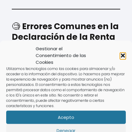
🧐
Errores Comunes en la
Declaración de la Renta
Gestionar el
Para evitar errores con la
Agencia
Consentimiento de las
Tributaria
, ten en cuenta estos errores:
Cookies
Utilizamos tecnologías como las cookies para almacenar y/o
❌
No revisar el "borrador declaración
acceder a la información del dispositivo. Lo hacemos para mejorar
la experiencia de navegación y para mostrar anuncios (no)
renta web".
personalizados. El consentimiento a estas tecnologías nos
❌
No incluir ingresos de actividades
permitirá procesar datos como el comportamiento de navegación
o los ID's únicos en este sitio. No consentir o retirar el
económicas.
consentimiento, puede afectar negativamente a ciertas
❌
Olvidar deducciones en el impuesto
características y funciones.
sobre la renta.
Acepto
❌
Presentarla fuera de plazo, lo que
Denegar
puede generar sanciones.