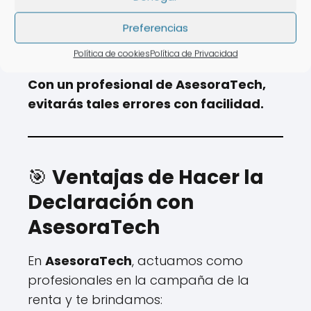
Preferencias
💡
Con un experto de AsesoraTech,
evitarás estos errores fácilmente.
Política de cookies
Política de Privacidad
Con un profesional de AsesoraTech,
evitarás tales errores con facilidad.
🎯
Ventajas de Hacer la
Declaración con
AsesoraTech
En
AsesoraTech
, actuamos como
profesionales en la campaña de la
renta y te brindamos: