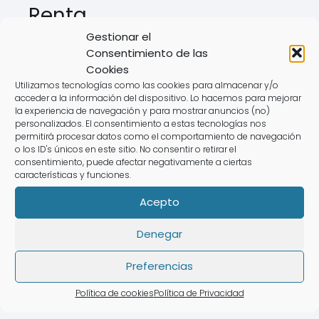
Renta
Gestionar el
Para evitar problemas con la
Agencia
Consentimiento de las
Tributaria
, ten en cuenta estos errores:
Cookies
Utilizamos tecnologías como las cookies para almacenar y/o
acceder a la información del dispositivo. Lo hacemos para mejorar
❌
No revisar el "borrador declaración
la experiencia de navegación y para mostrar anuncios (no)
renta web".
personalizados. El consentimiento a estas tecnologías nos
permitirá procesar datos como el comportamiento de navegación
❌
No incluir ingresos de actividades
o los ID's únicos en este sitio. No consentir o retirar el
económicas.
consentimiento, puede afectar negativamente a ciertas
características y funciones.
❌
Olvidar deducciones en el impuesto
Acepto
sobre la renta.
❌
Presentarla fuera de plazo, lo que
Denegar
puede generar sanciones.
Preferencias
💡
Con un experto de AsesoraTech,
Política de cookies
Política de Privacidad
evitarás estos errores fácilmente.