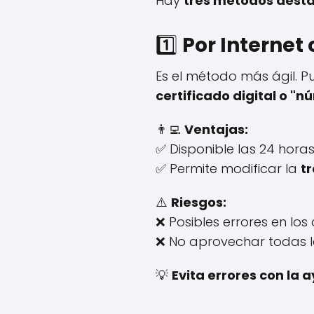
Hay
tres métodos dest
1️⃣
Por Internet
Es el método más ágil. 
certificado digital o "n
👨‍💻
Ventajas:
✅ Disponible las 24 horas
✅ Permite modificar la
t
⚠️
Riesgos:
❌ Posibles errores en los 
❌ No aprovechar todas l
💡
Evita errores con la