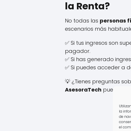
la Renta?
No todas las
personas f
escenarios más habituales
✅ Si tus ingresos son sup
pagador.
✅ Si has generado ingre
✅ Si puedes acceder a d
💡 ¿Tienes preguntas sob
AsesoraTech
puede anal
Utiliz
la inf
de nav
consen
el com