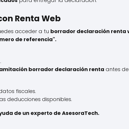
acados
para entregar la declaración:
 con Renta Web
Puedes acceder a tu
borrador declaración renta
úmero de referencia".
.
ramitación borrador declaración renta
antes de 
datos fiscales.
as deducciones disponibles.
 ayuda de un experto de AsesoraTech.