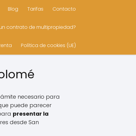
Blog
Tarifas
Contacto
n contrato de multipropiedad?
Renta
Política de cookies (UE)
rtolomé
rámite necesario para
nque puede parecer
 para
presentar la
ores desde San