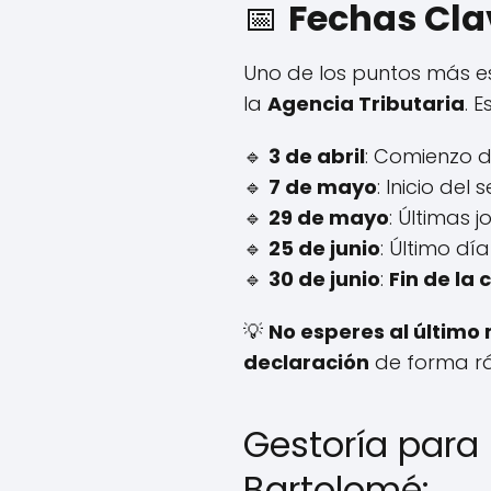
📅
Fechas Clav
Uno de los puntos más e
la
Agencia Tributaria
. 
🔹
3 de abril
: Comienzo d
🔹
7 de mayo
: Inicio del
🔹
29 de mayo
: Últimas 
🔹
25 de junio
: Último dí
🔹
30 de junio
:
Fin de la
💡
No esperes al últim
declaración
de forma rá
Gestoría para 
Bartolomé: