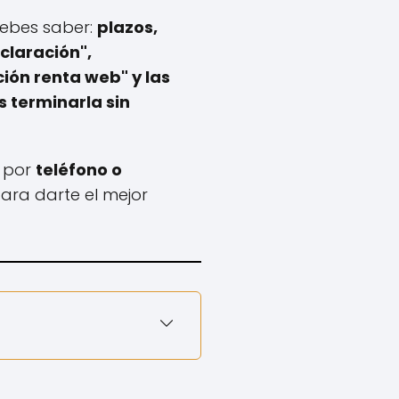
debes saber:
plazos,
claración",
ón renta web" y las
 terminarla sin
o por
teléfono o
para darte el mejor