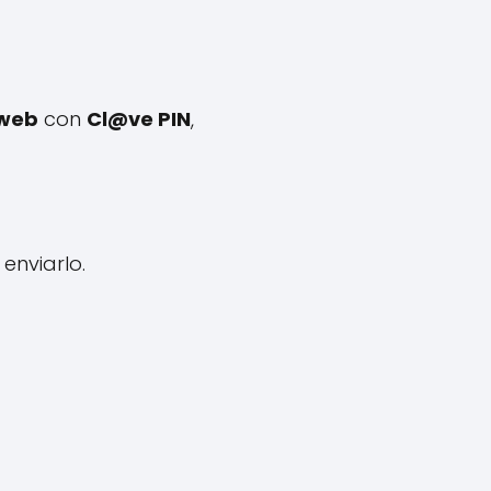
 web
con
Cl@ve PIN
,
enviarlo.