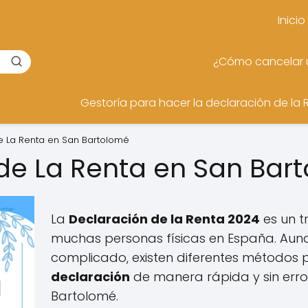
Inicio
¿Cómo cancelar u
Gestoría para hacer la declaración de la 
e La Renta en San Bartolomé
de La Renta en San Ba
La
Declaración de la Renta 2024
es un t
muchas personas físicas en España. Au
complicado, existen diferentes métodos
declaración
de manera rápida y sin err
Bartolomé.