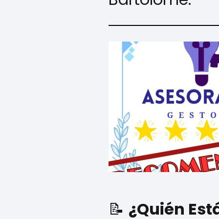
📝
¿Quién Est