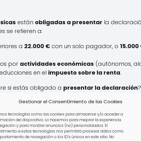
ísicas
están
obligadas a presentar
la declaració
 se refieren a:
eriores a
22.000 €
con un solo pagador, o
15.000
sos por
actividades económicas
(autónomos, alqui
educciones en el
impuesto sobre la renta
.
re si estás obligado a
presentar la declaración
izar tu caso gratuitamente.
Gestionar el Consentimiento de las Cookies
amos tecnologías como las cookies para almacenar y/o acceder a
ormación del dispositivo. Lo hacemos para mejorar la experiencia
egación y para mostrar anuncios (no) personalizados. El
timiento a estas tecnologías nos permitirá procesar datos como
portamiento de navegación o los ID's únicos en este sitio. No