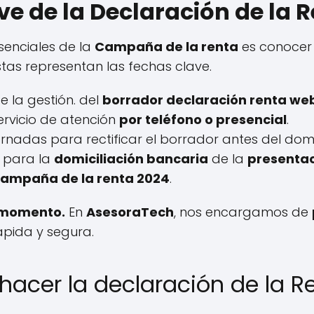
e de la Declaración de la 
senciales de la
Campaña de la renta
es conocer
Estas representan las fechas clave.
e la gestión. del
borrador declaración renta we
 servicio de atención
por teléfono o presencial
.
jornadas para rectificar el borrador antes del domi
a para la
domiciliación bancaria
de la
presentac
 campaña de la renta 2024
.
o momento.
En
AsesoraTech
, nos encargamos de
pida y segura.
hacer la declaración de la R