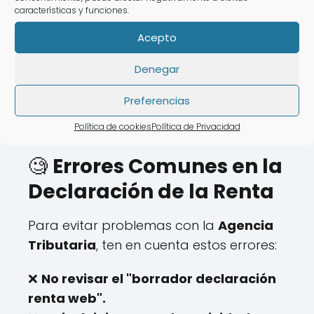
características y funciones.
❌ Tiempo de espera elevado.
Acepto
💡 Con
AsesoraTech
puedes elaborar
Denegar
tu declaración de la renta sin salir de
casa.
Preferencias
Política de cookies
Política de Privacidad
🧐
Errores Comunes en la
Declaración de la Renta
Para evitar problemas con la
Agencia
Tributaria
, ten en cuenta estos errores:
❌
No revisar el "borrador declaración
renta web".