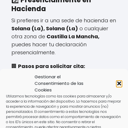
Hacienda
Si prefieres ir a una sede de hacienda en
Solana (La), Solana (La)
o cualquier
otra zona de
Castilla La Mancha,
puedes hacer tu declaración
presencialmente.
🏢
Pasos para solicitar cita:
✔️ Disponible hasta el
mayo hasta el 27
.
Gestionar el
✔️ Se gestiona a través de la web o
Consentimiento de las
teléfono de la
Agencia Tributaria
.
Cookies
Utilizamos tecnologías como las cookies para almacenar y/o
✔️ Requiere aportar documentación
acceder a la información del dispositivo. Lo hacemos para mejorar
específica.
la experiencia de navegación y para mostrar anuncios (no)
personalizados. El consentimiento a estas tecnologías nos
permitirá procesar datos como el comportamiento de navegación
⚠️
Desventajas:
o los ID's únicos en este sitio. No consentir o retirar el
❌ Horarios limitados.
consentimiento, puede afectar negativamente a ciertas