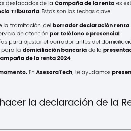
más destacados de la
Campaña de la renta
es est
cia Tributaria
. Estas son las fechas clave.
e la tramitación. del
borrador declaración renta
 servicio de atención
por teléfono o presencial
.
días para ajustar el borrador antes del domiciliac
a para la
domiciliación bancaria
de la
presentac
 campaña de la renta 2024
.
o momento.
En
AsesoraTech
, te ayudamos
presen
hacer la declaración de la R