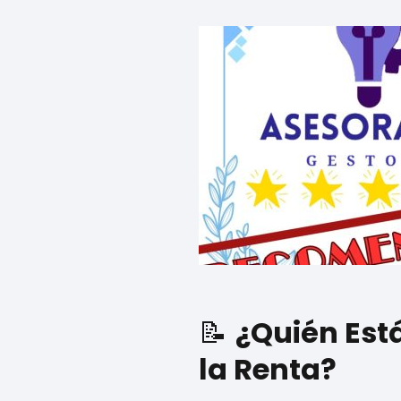
📝
¿Quién Est
la Renta?