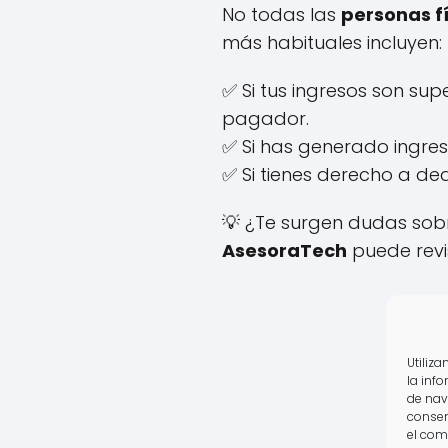
No todas las
personas f
más habituales incluyen:
✅ Si tus ingresos son sup
pagador.
✅ Si has generado ingre
✅ Si tienes derecho a de
💡 ¿Te surgen dudas sobr
AsesoraTech
puede revi
Utiliz
la inf
de nav
consen
el com