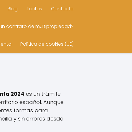
Blog
Tarifas
Contacto
n contrato de multipropiedad?
Renta
Política de cookies (UE)
enta 2024
es un trámite
rritorio español. Aunque
entes formas para
illa y sin errores desde