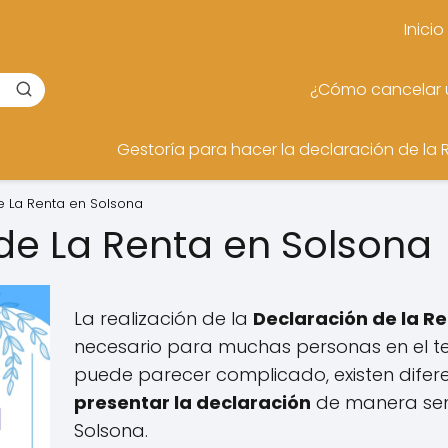
Inicio
¿Cómo cancelar u
Gestoría para hacer la declaración de la 
e La Renta en Solsona
de La Renta en Solsona
La realización de la
Declaración de la R
necesario para muchas personas en el te
puede parecer complicado, existen difer
presentar la declaración
de manera senc
Solsona.