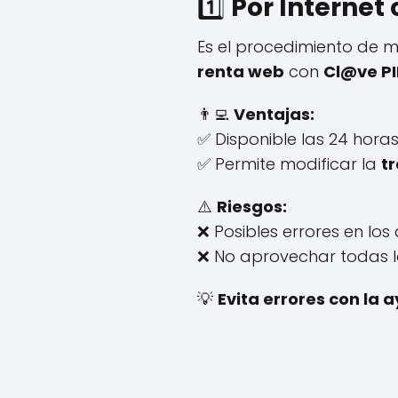
1️⃣
Por Internet
Es el procedimiento de m
renta web
con
Cl@ve P
👨‍💻
Ventajas:
✅ Disponible las 24 horas
✅ Permite modificar la
t
⚠️
Riesgos:
❌ Posibles errores en los 
❌ No aprovechar todas l
💡
Evita errores con la