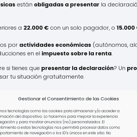
ísicas
están
obligadas a presentar
la declaració
eriores a
22.000 €
con un solo pagador, o
15.000
sos por
actividades económicas
(autónomos, alqui
ducciones en el
impuesto sobre la renta
.
e si tienes que
presentar la declaración
? Un
pro
sar tu situación gratuitamente.
Gestionar el Consentimiento de las Cookies
amos tecnologías como las cookies para almacenar y/o acceder a
ormación del dispositivo. Lo hacemos para mejorar la experiencia
egación y para mostrar anuncios (no) personalizados. El
timiento a estas tecnologías nos permitirá procesar datos como
portamiento de navegación o los ID's únicos en este sitio. No