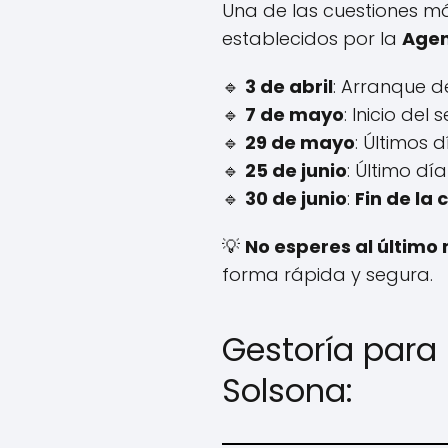
Una de las cuestiones 
establecidos por la
Agen
🔹
3 de abril
: Arranque d
🔹
7 de mayo
: Inicio del
🔹
29 de mayo
: Últimos 
🔹
25 de junio
: Último dí
🔹
30 de junio
:
Fin de la
💡
No esperes al últim
forma rápida y segura.
Gestoría para 
Solsona: