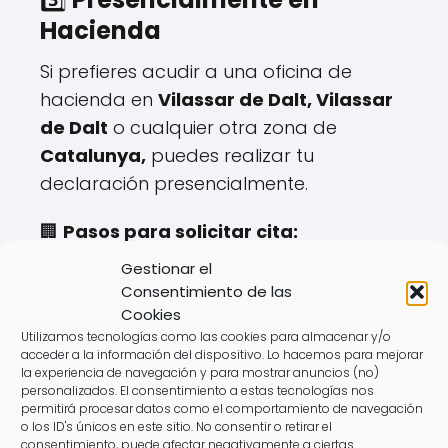
Hacienda
Si prefieres acudir a una oficina de
hacienda en
Vilassar de Dalt, Vilassar
de Dalt
o cualquier otra zona de
Catalunya,
puedes realizar tu
declaración presencialmente.
🏢
Pasos para solicitar cita:
✔️ Disponible hasta el
mayo hasta el 27
.
Gestionar el
✔️ Se gestiona a través de la web o
Consentimiento de las
teléfono de la
Agencia Tributaria
.
Cookies
Utilizamos tecnologías como las cookies para almacenar y/o
✔️ Requiere aportar documentación
acceder a la información del dispositivo. Lo hacemos para mejorar
específica.
la experiencia de navegación y para mostrar anuncios (no)
personalizados. El consentimiento a estas tecnologías nos
permitirá procesar datos como el comportamiento de navegación
⚠️
Desventajas:
o los ID's únicos en este sitio. No consentir o retirar el
❌ Horarios limitados.
consentimiento, puede afectar negativamente a ciertas