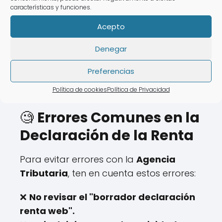
características y funciones.
❌ Tiempo de espera elevado.
Acepto
💡 Con
AsesoraTech
es posible hacer tu
Denegar
declaración de la renta sin salir de
tu
hogar.
Preferencias
Política de cookies
Política de Privacidad
🧐
Errores Comunes en la
Declaración de la Renta
Para evitar errores con la
Agencia
Tributaria
, ten en cuenta estos errores:
❌
No revisar el "borrador declaración
renta web".