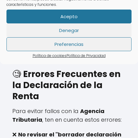
❌ Horarios limitados.
características y funciones.
❌ Tiempo de espera elevado.
Acepto
💡 Con
AsesoraTech
tienes la opción de
Denegar
presentar tu declaración sin
desplazarte de
tu hogar.
Preferencias
Política de cookies
Política de Privacidad
🧐
Errores Frecuentes en
la Declaración de la
Renta
Para evitar fallos con la
Agencia
Tributaria
, ten en cuenta estos errores:
❌
No revisar el "borrador declaración