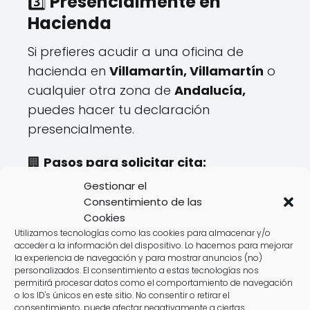
3️⃣
Presencialmente en
Hacienda
Si prefieres acudir a una oficina de
hacienda en
Villamartín, Villamartín
o
cualquier otra zona de
Andalucía,
puedes hacer tu declaración
presencialmente.
🏢
Pasos para solicitar cita:
✔️ Disponible hasta el
mayo hasta el 27
.
Gestionar el
✔️ Se gestiona a través de la web o
Consentimiento de las
Cookies
teléfono de la
Agencia Tributaria
.
Utilizamos tecnologías como las cookies para almacenar y/o
✔️ Requiere aportar documentación
acceder a la información del dispositivo. Lo hacemos para mejorar
específica.
la experiencia de navegación y para mostrar anuncios (no)
personalizados. El consentimiento a estas tecnologías nos
permitirá procesar datos como el comportamiento de navegación
⚠️
Desventajas:
o los ID's únicos en este sitio. No consentir o retirar el
consentimiento, puede afectar negativamente a ciertas