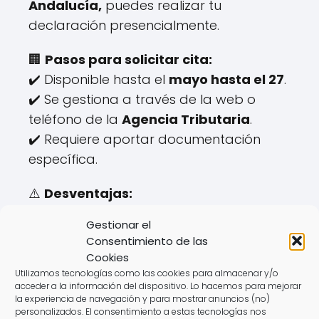
Andalucía,
puedes realizar tu
declaración presencialmente.
🏢
Pasos para solicitar cita:
✔️ Disponible hasta el
mayo hasta el 27
.
✔️ Se gestiona a través de la web o
teléfono de la
Agencia Tributaria
.
✔️ Requiere aportar documentación
específica.
⚠️
Desventajas:
❌ Horarios limitados.
Gestionar el
❌ Tiempo de espera elevado.
Consentimiento de las
Cookies
💡 Con
AsesoraTech
puedes realizar tu
Utilizamos tecnologías como las cookies para almacenar y/o
declaración sin desplazarte de
tu
acceder a la información del dispositivo. Lo hacemos para mejorar
la experiencia de navegación y para mostrar anuncios (no)
hogar.
personalizados. El consentimiento a estas tecnologías nos