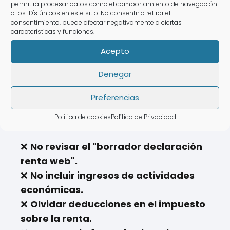
permitirá procesar datos como el comportamiento de navegación
o los ID's únicos en este sitio. No consentir o retirar el
consentimiento, puede afectar negativamente a ciertas
características y funciones.
🧐 Problemas Frecuentes
Acepto
en la Declaración de la
Denegar
Renta
Preferencias
Para evitar errores con la
Agencia
Política de cookies
Política de Privacidad
Tributaria
, ten en cuenta estos errores:
❌
No revisar el "borrador declaración
renta web".
❌
No incluir ingresos de actividades
económicas.
❌
Olvidar deducciones en el impuesto
sobre la renta.