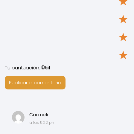
★
★
★
★
Tu puntuación:
Útil
Carmeli
a las 5:22 pm