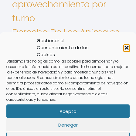
aprovechamiento por
turno
Derecho De Los Animales
Gestionar el
Intereses De tarjetas
Consentimiento de las
Cookies
Nulidad de contrato
Utilizamos tecnologías como las cookies para almacenar y/o
acceder a la información del dispositivo. Lo hacemos para mejorar
registro de la propiedad
la experiencia de navegación y para mostrar anuncios (no)
personalizados. El consentimiento a estas tecnologías nos
Semana flotante
permitirá procesar datos como el comportamiento de navegación
Revolving
o los ID's únicos en este sitio. No consentir o retirar el
consentimiento, puede afectar negativamente a ciertas
características y funciones.
Rate this post
Acepto
Puede que te interese:
Denegar
Defensor Del Multipropietario En