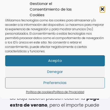
Navidad, es probable que reciba una
Gestionar el
Consentimiento de las
cantidad reducida. Esto se debe al
Cookies
hecho de que la base reguladora se
Utilizamos tecnologías como las cookies para almacenar y/o
considera para el cálculo de la paga, y
acceder a la información del dispositivo. Lo hacemos para mejorar
la experiencia de navegación y para mostrar anuncios (no)
estar de baja puede disminuir el
personalizados. El consentimiento a estas tecnologías nos
porcentaje que se recibe.
permitirá procesar datos como el comportamiento de navegación
o los ID's únicos en este sitio. No consentir o retirar el
consentimiento, puede afectar negativamente a ciertas
características y funciones.
Paga extra de verano:
Acepto
¿puedo cobrarla estando
de baja?
Denegar
Preferencias
La respuesta es sí, aunque con ciertas
condiciones. Los trabajadores que están
Política de cookies
Política de Privacidad
de baja laboral pueden cobrar la
paga
extra de verano
, pero el importe puede