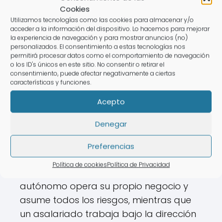
Cookies
Preguntas relacionadas
Utilizamos tecnologías como las cookies para almacenar y/o
acceder a la información del dispositivo. Lo hacemos para mejorar
sobre las diferencias
la experiencia de navegación y para mostrar anuncios (no)
personalizados. El consentimiento a estas tecnologías nos
laborales
permitirá procesar datos como el comportamiento de navegación
o los ID's únicos en este sitio. No consentir o retirar el
consentimiento, puede afectar negativamente a ciertas
características y funciones.
¿Cuáles son las diferencias
Acepto
entre un autónomo y un
asalariado?
Denegar
Las
diferencias laborales entre
Preferencias
autónomos y asalariados
se centran
Política de cookies
Política de Privacidad
en la naturaleza de su trabajo. Un
autónomo opera su propio negocio y
asume todos los riesgos, mientras que
un asalariado trabaja bajo la dirección