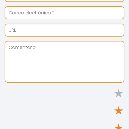
★
★
★