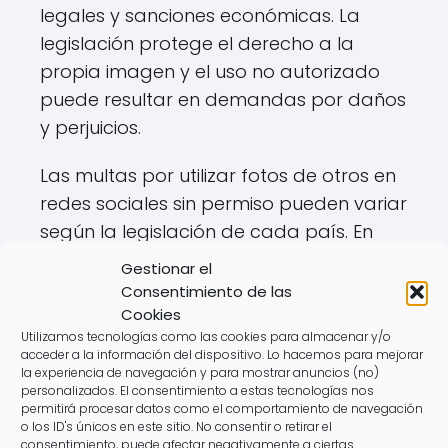
legales y sanciones económicas. La
legislación protege el derecho a la
propia imagen y el uso no autorizado
puede resultar en demandas por daños
y perjuicios.
Las multas por utilizar fotos de otros en
redes sociales sin permiso pueden variar
según la legislación de cada país. En
algunos casos, las sanciones pueden ser
Gestionar el
elevadas, lo que hace imprescindible
Consentimiento de las
actuar con precaución.
Cookies
Utilizamos tecnologías como las cookies para almacenar y/o
acceder a la información del dispositivo. Lo hacemos para mejorar
Demandas por derechos de autor.
la experiencia de navegación y para mostrar anuncios (no)
personalizados. El consentimiento a estas tecnologías nos
Multas administrativas.
permitirá procesar datos como el comportamiento de navegación
o los ID's únicos en este sitio. No consentir o retirar el
Retiro de la imagen de la
consentimiento, puede afectar negativamente a ciertas