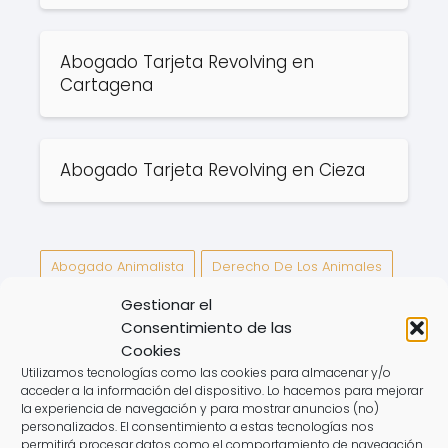
Abogado Tarjeta Revolving en
Cartagena
Abogado Tarjeta Revolving en Cieza
Abogado Animalista
Derecho De Los Animales
Gestionar el
Consentimiento de las
Abogado Ecuestre en
Abogado Ecuestre en
Cookies
Padrón
Bargas
Utilizamos tecnologías como las cookies para almacenar y/o
acceder a la información del dispositivo. Lo hacemos para mejorar
la experiencia de navegación y para mostrar anuncios (no)
personalizados. El consentimiento a estas tecnologías nos
Deja una respuesta
permitirá procesar datos como el comportamiento de navegación