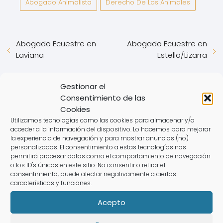
Abogado Animalista
Derecho De Los Animales
Abogado Ecuestre en
Abogado Ecuestre en
Laviana
Estella/Lizarra
Gestionar el
Deja una respuesta
Consentimiento de las
Cookies
Utilizamos tecnologías como las cookies para almacenar y/o
acceder a la información del dispositivo. Lo hacemos para mejorar
la experiencia de navegación y para mostrar anuncios (no)
personalizados. El consentimiento a estas tecnologías nos
permitirá procesar datos como el comportamiento de navegación
o los ID's únicos en este sitio. No consentir o retirar el
consentimiento, puede afectar negativamente a ciertas
características y funciones.
Acepto