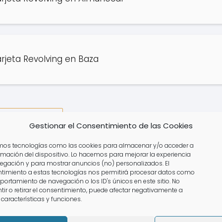
jeta Revolving en Baza
 De Los Animales
Gestionar el Consentimiento de las Cookies
amos tecnologías como las cookies para almacenar y/o acceder a
ormación del dispositivo. Lo hacemos para mejorar la experiencia
e Tajuña
A
egación y para mostrar anuncios (no) personalizados. El
timiento a estas tecnologías nos permitirá procesar datos como
portamiento de navegación o los ID's únicos en este sitio. No
tir o retirar el consentimiento, puede afectar negativamente a
 características y funciones.