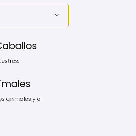
Caballos
estres.
imales
s animales y el