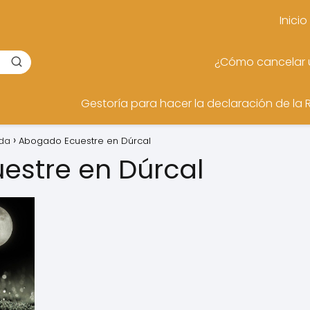
Inicio
¿Cómo cancelar u
Gestoría para hacer la declaración de la 
da
Abogado Ecuestre en Dúrcal
estre en Dúrcal