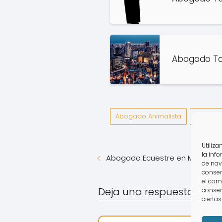
Abogado Tar
Abogado Animalista
Derecho
Utiliz
la inf
Abogado Ecuestre en Morata d
de nav
consen
el com
Deja una respuesta
consen
ciertas