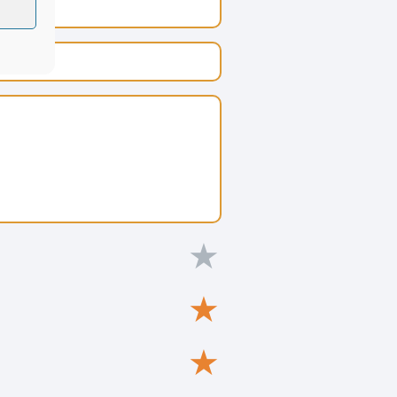
★
★
★