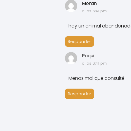
Moran
a las 6:41 pm
hay un animal abandonad
Responder
Paqui
a las 6:41 pm
Menos mal que consulté
Responder