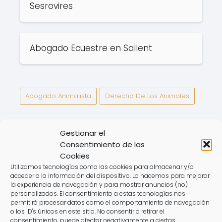
Sesrovires
Abogado Ecuestre en Sallent
Abogado Animalista
Derecho De Los Animales
Gestionar el
Abogado Ecuestre en
Abogado Ecuestre en
Consentimiento de las
Vega de San Mateo
Cuarte de Huerva
Cookies
Utilizamos tecnologías como las cookies para almacenar y/o
acceder a la información del dispositivo. Lo hacemos para mejorar
Deja una respuesta
la experiencia de navegación y para mostrar anuncios (no)
personalizados. El consentimiento a estas tecnologías nos
permitirá procesar datos como el comportamiento de navegación
o los ID's únicos en este sitio. No consentir o retirar el
consentimiento, puede afectar negativamente a ciertas