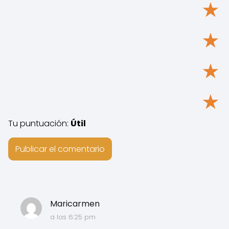
★
★
★
★
Tu puntuación:
Útil
Maricarmen
a las 6:25 pm