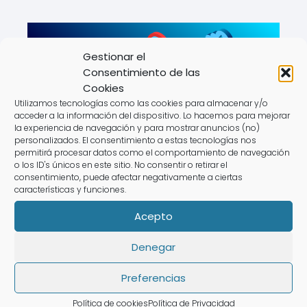
Gestionar el
Consentimiento de las
Cookies
Utilizamos tecnologías como las cookies para almacenar y/o
acceder a la información del dispositivo. Lo hacemos para mejorar
la experiencia de navegación y para mostrar anuncios (no)
personalizados. El consentimiento a estas tecnologías nos
permitirá procesar datos como el comportamiento de navegación
o los ID's únicos en este sitio. No consentir o retirar el
consentimiento, puede afectar negativamente a ciertas
características y funciones.
Abogado Tarjeta Revolving en
Acepto
Segorbe
Denegar
Preferencias
Deja una respuesta
Política de cookies
Política de Privacidad