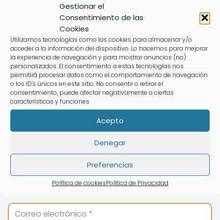
Gestionar el
Consentimiento de las
Cookies
Utilizamos tecnologías como las cookies para almacenar y/o
acceder a la información del dispositivo. Lo hacemos para mejorar
la experiencia de navegación y para mostrar anuncios (no)
personalizados. El consentimiento a estas tecnologías nos
permitirá procesar datos como el comportamiento de navegación
Abogado Tarjeta Revolving en
o los ID's únicos en este sitio. No consentir o retirar el
Tarifa
consentimiento, puede afectar negativamente a ciertas
características y funciones.
Acepto
Denegar
Deja una respuesta
Preferencias
Política de cookies
Política de Privacidad