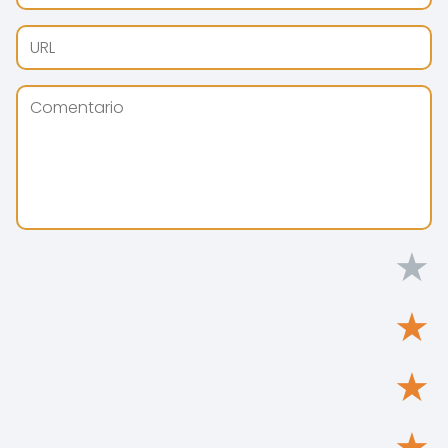
★
★
★
★