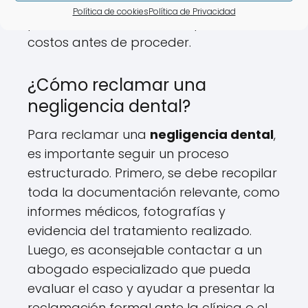
aspectos durante la consulta inicial
Política de cookies
Política de Privacidad
para tener claridad sobre posibles
costos antes de proceder.
¿Cómo reclamar una
negligencia dental?
Para reclamar una
negligencia dental
,
es importante seguir un proceso
estructurado. Primero, se debe recopilar
toda la documentación relevante, como
informes médicos, fotografías y
evidencia del tratamiento realizado.
Luego, es aconsejable contactar a un
abogado especializado que pueda
evaluar el caso y ayudar a presentar la
reclamación formal ante la clínica o el