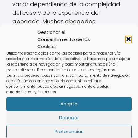
variar dependiendo de la complejidad
del caso y de la experiencia del
abogado. Muchos abogados
especializados en negligencias dentales
Gestionar el
suelen trabajar con un modelo de
Consentimiento de las
Cookies
contingencia
, lo que significa que solo
Utilizamos tecnologías como las cookies para almacenar y/o
cobran si el cliente gana el caso.
acceder a la información del dispositivo. Lo hacemos para mejorar
Generalmente, esto se traduce en un
la experiencia de navegación y para mostrar anuncios (no)
personalizados. El consentimiento a estas tecnologías nos
porcentaje de la indemnización
permitirá procesar datos como el comportamiento de navegación
o los ID's únicos en este sitio. No consentir o retirar el
obtenida, que puede oscilar entre el 20%
consentimiento, puede afectar negativamente a ciertas
y el 40%.
características y funciones.
Acepto
Este modelo es beneficioso para los
pacientes, ya que les permite acceder a
Denegar
representación legal sin anticipar
costos. Es recomendable discutir estos
Preferencias