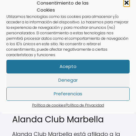
Consentimiento de las
Impago de cuota anual
Cookies
Utilizamos tecnologías como las cookies para almacenar y/o
en Alanda Club Marbella
acceder a la información del dispositivo. Lo hacemos para mejorar
la experiencia de navegación y para mostrar anuncios (no)
personalizados. El consentimiento a estas tecnologías nos
Las cuotas de mantenimiento en Alanda
permitirá procesar datos como el comportamiento de navegación
Club Marbella son obligatorias. Ignorar
o los ID's únicos en este sitio. No consentir o retirar el
consentimiento, puede afectar negativamente a ciertas
el pago puede llevar a consecuencias
características y funciones.
legales, incluyendo demandas por
Acepto
deuda. Es fundamental que los
propietarios busquen soluciones antes
Denegar
de que la situación empeore.
Preferencias
Política de cookies
Política de Privacidad
Intercambio de RCI en
Alanda Club Marbella
Alanda Club Marbella está afiliado a la