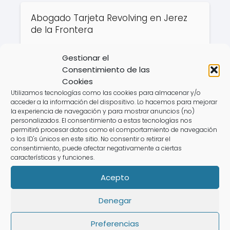
Abogado Tarjeta Revolving en Jerez
de la Frontera
Gestionar el
Consentimiento de las
Abogado Tarjeta Revolving en
Cookies
Medina Sidonia
Utilizamos tecnologías como las cookies para almacenar y/o
acceder a la información del dispositivo. Lo hacemos para mejorar
la experiencia de navegación y para mostrar anuncios (no)
personalizados. El consentimiento a estas tecnologías nos
permitirá procesar datos como el comportamiento de navegación
Derecho Bancario
Intereses De tarjetas
o los ID's únicos en este sitio. No consentir o retirar el
consentimiento, puede afectar negativamente a ciertas
Revolving
características y funciones.
Acepto
Abogado Tarjeta
Denegar
Abogado Tarjeta
Revolving en Arenas de
Revolving en Archidona
San Pedro
Preferencias