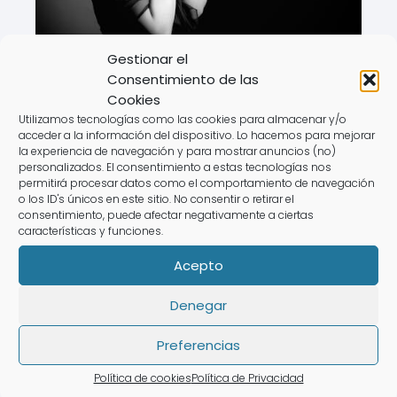
Gestionar el
Consentimiento de las
Cookies
Utilizamos tecnologías como las cookies para almacenar y/o
acceder a la información del dispositivo. Lo hacemos para mejorar
Preguntas frecuentes
la experiencia de navegación y para mostrar anuncios (no)
personalizados. El consentimiento a estas tecnologías nos
sobre la orden de busca y
permitirá procesar datos como el comportamiento de navegación
o los ID's únicos en este sitio. No consentir o retirar el
captura
consentimiento, puede afectar negativamente a ciertas
características y funciones.
Acepto
¿Qué significa estar en busca
y captura?
Denegar
Estar en
busca y captura
significa que
Preferencias
existe una orden judicial emitida para
Política de cookies
Política de Privacidad
localizar y detener a una persona que