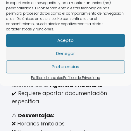
3️⃣
Presencialmente en
la experiencia de navegación y para mostrar anuncios (no)
Hacienda
personalizados. El consentimiento a estas tecnologías nos
permitirá procesar datos como el comportamiento de navegación
o los ID's únicos en este sitio. No consentir o retirar el
Si prefieres ir a una oficina de hacienda
consentimiento, puede afectar negativamente a ciertas
en
Caudete, Caudete
o cualquier otra
características y funciones.
zona de
Castilla La Mancha,
puedes
Acepto
realizar tu declaración presencialmente.
Denegar
🏢
Pasos para solicitar cita:
Preferencias
✔️ Disponible hasta el
mayo hasta el 27
.
✔️ Se gestiona a través de la web o
Política de cookies
Política de Privacidad
teléfono de la
Agencia Tributaria
.
✔️ Requiere aportar documentación
específica.
⚠️
Desventajas:
❌ Horarios limitados.